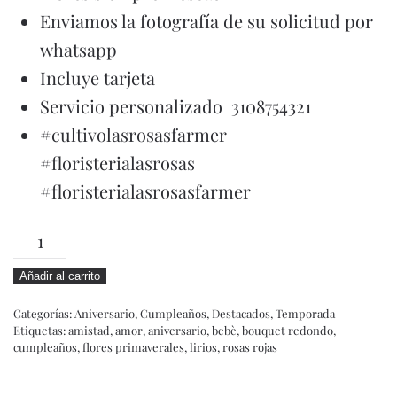
Enviamos la fotografía de su solicitud por
whatsapp
Incluye tarjeta
Servicio personalizado 3108754321
#cultivolasrosasfarmer
#floristerialasrosas
#floristerialasrosasfarmer
NINA
cantidad
Añadir al carrito
Categorías:
Aniversario
,
Cumpleaños
,
Destacados
,
Temporada
Etiquetas:
amistad
,
amor
,
aniversario
,
bebè
,
bouquet redondo
,
cumpleaños
,
flores primaverales
,
lirios
,
rosas rojas