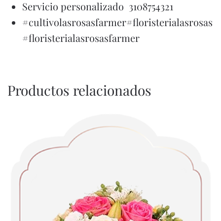
Servicio personalizado 3108754321
#cultivolasrosasfarmer#floristerialasrosas
#floristerialasrosasfarmer
Productos relacionados