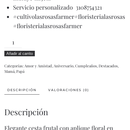
Servicio personalizado 3108754321
#cultivolasrosasfarmer#floristerialasrosas
#floristerialasrosasfarmer
THALIA
cantidad
Añadir al carrito
Categorías:
Amor y Amistad
,
Aniversario
,
Cumpleaños
,
Destacados
,
Mamá
,
Papá
DESCRIPCIÓN
VALORACIONES (0)
Descripción
Elegante cesta frutal con aplique floral en