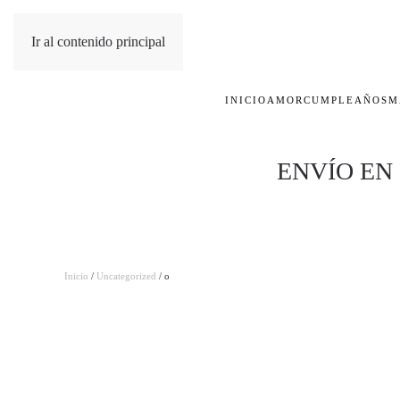
Ir al contenido principal
INICIO
AMOR
CUMPLEAÑOS
M
ENVÍO EN
Inicio
/
Uncategorized
/ o