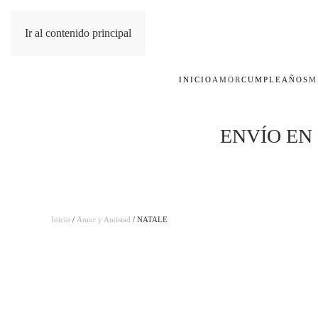
Ir al contenido principal
INICIO
AMOR
CUMPLEAÑOS
M
ENVÍO EN
Inicio
/
Amor y Amistad
/ NATALE