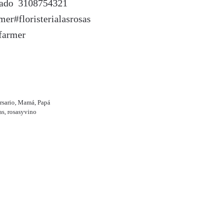
izado 3108754321
mer#floristerialasrosas
sfarmer
rsario
,
Mamá
,
Papá
as
,
rosasyvino