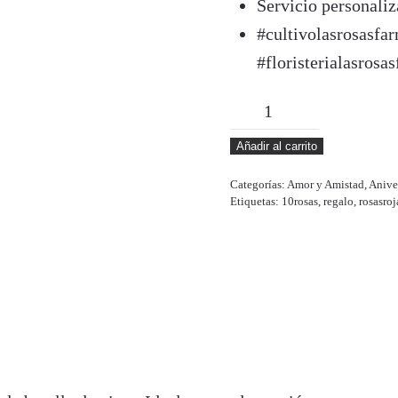
Servicio personal
#cultivolasrosasfar
#floristerialasrosa
NATALE
cantidad
Añadir al carrito
Categorías:
Amor y Amistad
,
Anive
Etiquetas:
10rosas
,
regalo
,
rosasroj