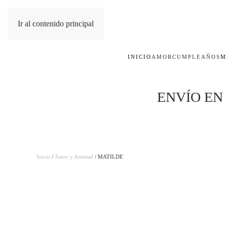
Ir al contenido principal
INICIO
AMOR
CUMPLEAÑOS
M
ENVÍO EN
Inicio
/
Amor y Amistad
/ MATILDE