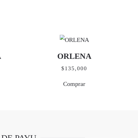
A
ORLENA
$
135,000
Comprar
 DE PAYU