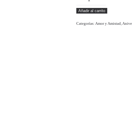
cantidad
Añadir al carrito
Categorías:
Amor y Amistad
,
Anive