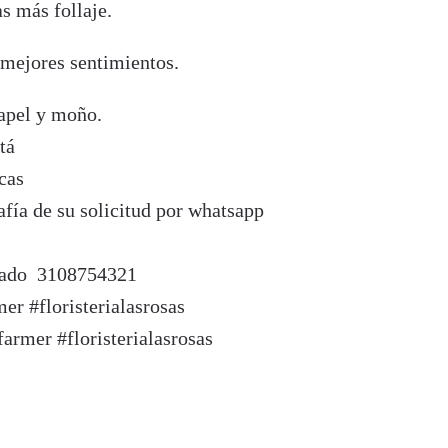
s más follaje.
 mejores sentimientos.
papel y moño.
tá
cas
fía de su solicitud por whatsapp
izado 3108754321
er #floristerialasrosas
farmer #floristerialasrosas