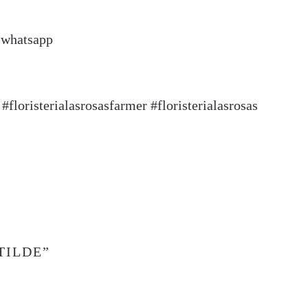
r whatsapp
#floristerialasrosasfarmer #floristerialasrosas
TILDE”