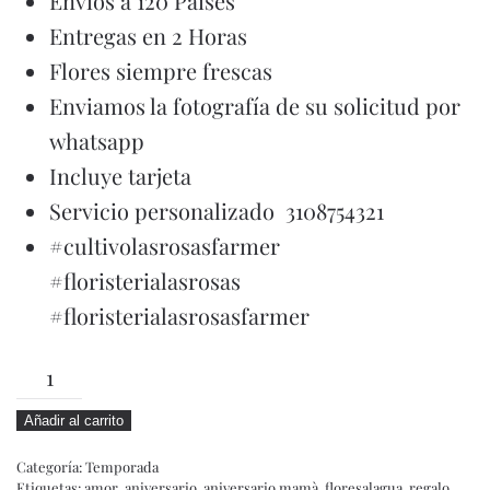
Envíos a 120 Países
Entregas en 2 Horas
Flores siempre frescas
Enviamos la fotografía de su solicitud por
whatsapp
Incluye tarjeta
Servicio personalizado 3108754321
#cultivolasrosasfarmer
#floristerialasrosas
#floristerialasrosasfarmer
ISSA
cantidad
Añadir al carrito
Categoría:
Temporada
Etiquetas:
amor
,
aniversario
,
aniversario.mamà
,
floresalagua
,
regalo
,