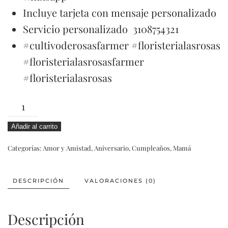
Incluye tarjeta con mensaje personalizado
Servicio personalizado 3108754321
#cultivoderosasfarmer #floristerialasrosas
#floristerialasrosasfarmer
#floristerialasrosas
CARLA
cantidad
Añadir al carrito
Categorías:
Amor y Amistad
,
Aniversario
,
Cumpleaños
,
Mamá
DESCRIPCIÓN
VALORACIONES (0)
Descripción