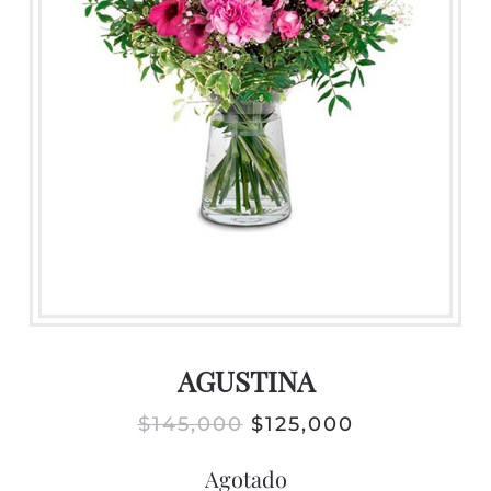
AGUSTINA
EL
EL
$
145,000
$
125,000
PRECIO
PRECIO
Agotado
ORIGINAL
ACTUAL