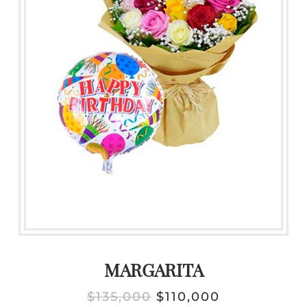
MARGARITA
EL
EL
$
135,000
$
110,000