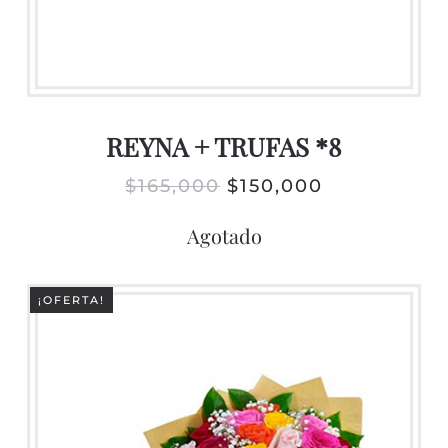
REYNA + TRUFAS *8
EL
EL
$
165,000
$
150,000
PRECIO
PRECIO
Agotado
ORIGINAL
ACTUAL
ERA:
ES:
$165,000.
$150,000.
¡OFERTA!