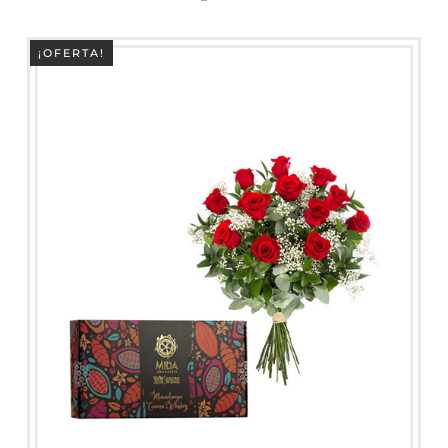
ERA:
ES:
$145,000.
$125,000.
¡OFERTA!