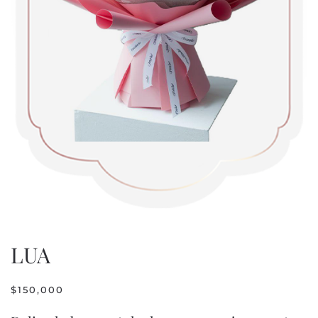
LUA
$
150,000