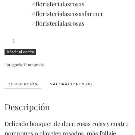
#floristerialasrosas
#floristerialasrosasfarmer
#floristerialasrosas
LUA
cantidad
Añadir al carrito
Categoría:
Temporada
DESCRIPCIÓN
VALORACIONES (0)
Descripción
Delicado bouquet de doce rosas rojas y cuatro
pompones o claveles rosados, más follaje