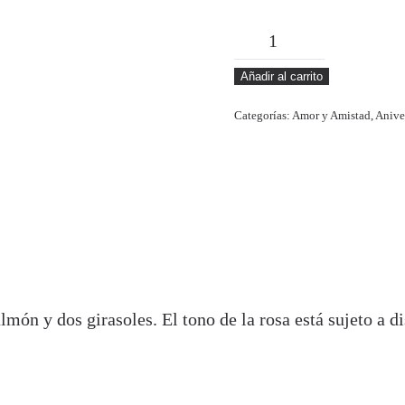
BEATRICE
cantidad
Añadir al carrito
Categorías:
Amor y Amistad
,
Anive
món y dos girasoles. El tono de la rosa está sujeto a d