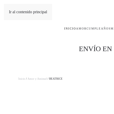
Ir al contenido principal
INICIO
AMOR
CUMPLEAÑOS
M
ENVÍO EN
Inicio
/
Amor y Amistad
/ BEATRICE