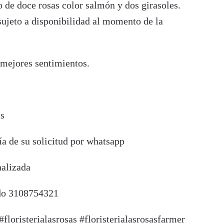
de doce rosas color salmón y dos girasoles.
 sujeto a disponibilidad al momento de la
 mejores sentimientos.
as
ía de su solicitud por whatsapp
nalizada
ado 3108754321
floristerialasrosas #floristerialasrosasfarmer