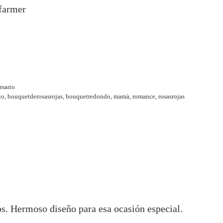
sfarmer
rsario
io
,
bouquetderosasrojas
,
bouquetredondo
,
mamà
,
romance
,
rosasrojas
os. Hermoso diseño para esa ocasión especial.