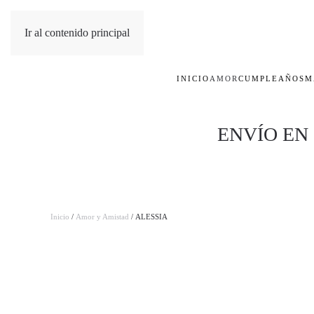
Ir al contenido principal
INICIO
AMOR
CUMPLEAÑOS
M
ENVÍO EN
Inicio
/
Amor y Amistad
/ ALESSIA