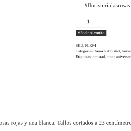
#floristerialasrosa
ALESSIA
cantidad
Añadir al carrito
SKU:
FLRF4
Categorías:
Amor y Amistad
,
Anive
Etiquetas:
amistad
,
amor
,
aniversar
as rojas y una blanca. Tallos cortados a 23 centímetr