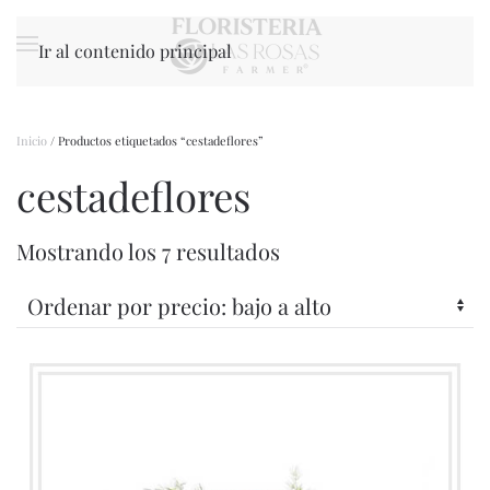
Ir al contenido principal
Inicio
/ Productos etiquetados “cestadeflores”
cestadeflores
Ordenado
Mostrando los 7 resultados
por
precio:
bajo
a
alto